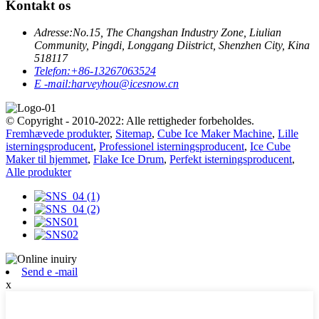
Kontakt os
Adresse:
No.15, The Changshan Industry Zone, Liulian
Community, Pingdi, Longgang Diistrict, Shenzhen City, Kina
518117
Telefon:
+86-13267063524
E -mail:
harveyhou@icesnow.cn
© Copyright - 2010-2022: Alle rettigheder forbeholdes.
Fremhævede produkter
,
Sitemap
,
Cube Ice Maker Machine
,
Lille
isterningsproducent
,
Professionel isterningsproducent
,
Ice Cube
Maker til hjemmet
,
Flake Ice Drum
,
Perfekt isterningsproducent
,
Alle produkter
Send e -mail
x