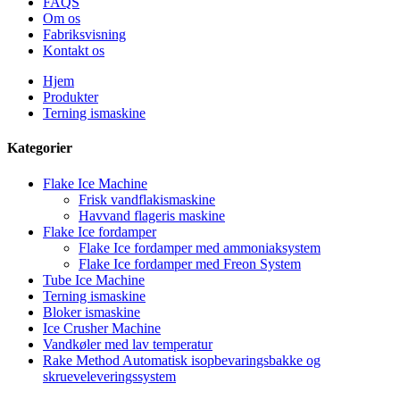
FAQS
Om os
Fabriksvisning
Kontakt os
Hjem
Produkter
Terning ismaskine
Kategorier
Flake Ice Machine
Frisk vandflakismaskine
Havvand flageris maskine
Flake Ice fordamper
Flake Ice fordamper med ammoniaksystem
Flake Ice fordamper med Freon System
Tube Ice Machine
Terning ismaskine
Bloker ismaskine
Ice Crusher Machine
Vandkøler med lav temperatur
Rake Method Automatisk isopbevaringsbakke og
skrueveleveringssystem